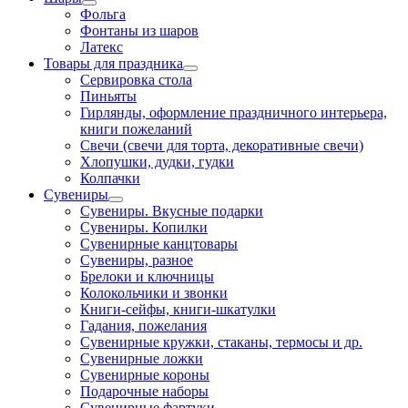
Фольга
Фонтаны из шаров
Латекс
Товары для праздника
Сервировка стола
Пиньяты
Гирлянды, оформление праздничного интерьера,
книги пожеланий
Свечи (свечи для торта, декоративные свечи)
Хлопушки, дудки, гудки
Колпачки
Сувениры
Сувениры. Вкусные подарки
Сувениры. Копилки
Сувенирные канцтовары
Сувениры, разное
Брелоки и ключницы
Колокольчики и звонки
Книги-сейфы, книги-шкатулки
Гадания, пожелания
Сувенирные кружки, стаканы, термосы и др.
Сувенирные ложки
Сувенирные короны
Подарочные наборы
Сувенирные фартуки