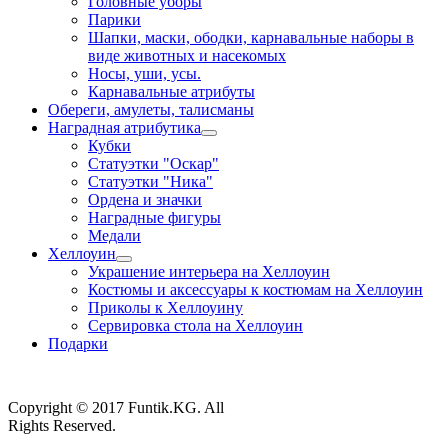
Головные уборы
Парики
Шапки, маски, ободки, карнавальные наборы в
виде животных и насекомых
Носы, уши, усы.
Карнавальные атрибуты
Обереги, амулеты, талисманы
Наградная атрибутика
Кубки
Статуэтки "Оскар"
Статуэтки "Ника"
Ордена и значки
Наградные фигуры
Медали
Хеллоуин
Украшение интерьера на Хеллоуин
Костюмы и аксессуары к костюмам на Хеллоуин
Приколы к Хеллоуину
Сервировка стола на Хеллоуин
Подарки
Copyright © 2017 Funtik.KG. All
Rights Reserved.