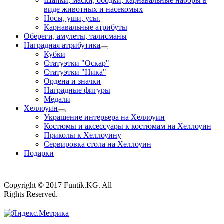
Шапки, маски, ободки, карнавальные наборы в
виде животных и насекомых
Носы, уши, усы.
Карнавальные атрибуты
Обереги, амулеты, талисманы
Наградная атрибутика
Кубки
Статуэтки "Оскар"
Статуэтки "Ника"
Ордена и значки
Наградные фигуры
Медали
Хеллоуин
Украшение интерьера на Хеллоуин
Костюмы и аксессуары к костюмам на Хеллоуин
Приколы к Хеллоуину
Сервировка стола на Хеллоуин
Подарки
Copyright © 2017 Funtik.KG. All
Rights Reserved.