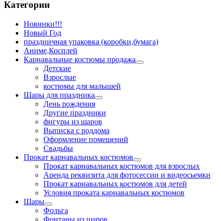
Категории
Новинки!!!
Новый Год
праздничная упаковка (коробки,бумага)
Аниме,Косплей
Карнавальные костюмы продажа
Детские
Взрослые
костюмы для малышей
Шары для праздника
День рождения
Другие праздники
фигуры из шаров
Выписка с роддома
Оформление помещений
Свадьбы
Прокат карнавальных костюмов
Прокат карнавальных костюмов для взрослых
Аренда реквизита для фотосессии и видеосьемки
Прокат карнавальных костюмов для детей
Условия проката карнавальных костюмов
Шары
Фольга
Фонтаны из шаров