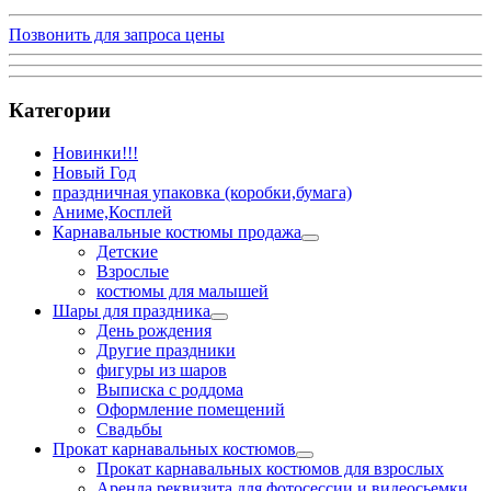
Позвонить для запроса цены
Категории
Новинки!!!
Новый Год
праздничная упаковка (коробки,бумага)
Аниме,Косплей
Карнавальные костюмы продажа
Детские
Взрослые
костюмы для малышей
Шары для праздника
День рождения
Другие праздники
фигуры из шаров
Выписка с роддома
Оформление помещений
Свадьбы
Прокат карнавальных костюмов
Прокат карнавальных костюмов для взрослых
Аренда реквизита для фотосессии и видеосьемки