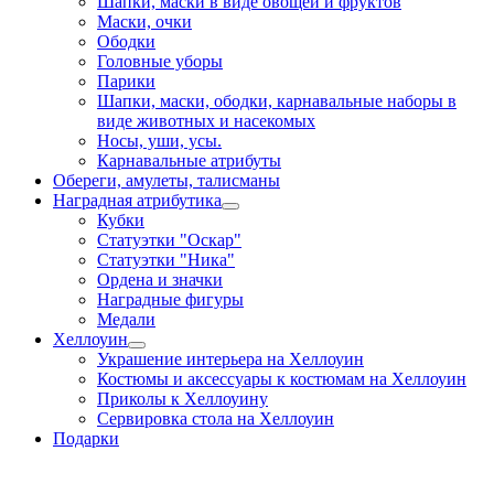
Шапки, маски в виде овощей и фруктов
Маски, очки
Ободки
Головные уборы
Парики
Шапки, маски, ободки, карнавальные наборы в
виде животных и насекомых
Носы, уши, усы.
Карнавальные атрибуты
Обереги, амулеты, талисманы
Наградная атрибутика
Кубки
Статуэтки "Оскар"
Статуэтки "Ника"
Ордена и значки
Наградные фигуры
Медали
Хеллоуин
Украшение интерьера на Хеллоуин
Костюмы и аксессуары к костюмам на Хеллоуин
Приколы к Хеллоуину
Сервировка стола на Хеллоуин
Подарки