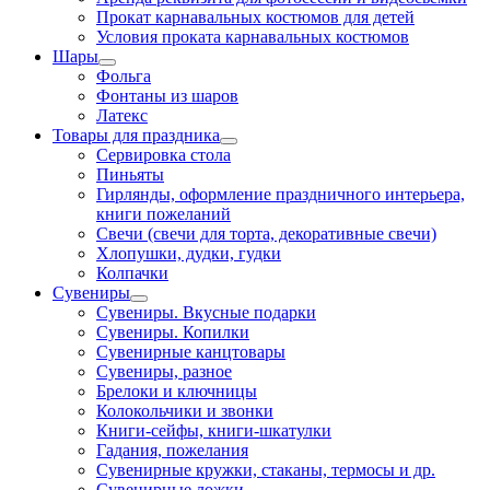
Прокат карнавальных костюмов для детей
Условия проката карнавальных костюмов
Шары
Фольга
Фонтаны из шаров
Латекс
Товары для праздника
Сервировка стола
Пиньяты
Гирлянды, оформление праздничного интерьера,
книги пожеланий
Свечи (свечи для торта, декоративные свечи)
Хлопушки, дудки, гудки
Колпачки
Сувениры
Сувениры. Вкусные подарки
Сувениры. Копилки
Сувенирные канцтовары
Сувениры, разное
Брелоки и ключницы
Колокольчики и звонки
Книги-сейфы, книги-шкатулки
Гадания, пожелания
Сувенирные кружки, стаканы, термосы и др.
Сувенирные ложки