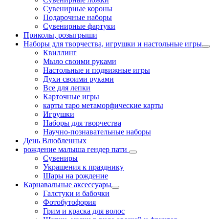
Сувенирные короны
Подарочные наборы
Сувенирные фартуки
Приколы, розыгрыши
Наборы для творчества, игрушки и настольные игры
Квиллинг
Мыло своими руками
Настольные и подвижные игры
Духи своими руками
Все для лепки
Карточные игры
карты таро метаморфические карты
Игрушки
Наборы для творчества
Научно-познавательные наборы
День Влюбленных
рождение малыша гендер пати
Сувениры
Украшения к празднику
Шары на рождение
Карнавальные аксессуары
Галстуки и бабочки
Фотобутофория
Грим и краска для волос