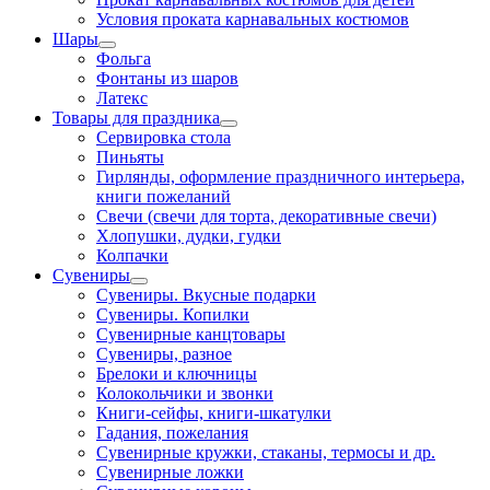
Условия проката карнавальных костюмов
Шары
Фольга
Фонтаны из шаров
Латекс
Товары для праздника
Сервировка стола
Пиньяты
Гирлянды, оформление праздничного интерьера,
книги пожеланий
Свечи (свечи для торта, декоративные свечи)
Хлопушки, дудки, гудки
Колпачки
Сувениры
Сувениры. Вкусные подарки
Сувениры. Копилки
Сувенирные канцтовары
Сувениры, разное
Брелоки и ключницы
Колокольчики и звонки
Книги-сейфы, книги-шкатулки
Гадания, пожелания
Сувенирные кружки, стаканы, термосы и др.
Сувенирные ложки