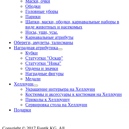
Маски, очки
Ободки
Головные уборы
Парики
Шапки, маски, ободки, карнавальные наборы в
виде животных и насекомых
Носы, уши, усы.
Карнавальные атрибуты
Обереги, амулеты, талисманы
Наградная атрибутика
Кубки
Статуэтки "Оскар"
Статуэтки "Ника"
Ордена и значки
Наградные фигуры
Медали
Хеллоуин
Украшение интерьера на Хеллоуин
Костюмы и аксессуары к костюмам на Хеллоуин
Приколы к Хеллоуину
Сервировка стола на Хеллоуин
Подарки
Copyright © 2017 Funtik.KG. All