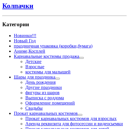
Колпачки
Категории
Новинки!!!
Новый Год
праздничная упаковка (коробки,бумага)
Аниме,Косплей
Карнавальные костюмы продажа
Детские
Взрослые
костюмы для малышей
Шары для праздника
День рождения
Другие праздники
фигуры из шаров
Выписка с роддома
Оформление помещений
Свадьбы
Прокат карнавальных костюмов
Прокат карнавальных костюмов для взрослых
Аренда реквизита для фотосессии и видеосьемки
Прокат карнавальных костюмов для детей