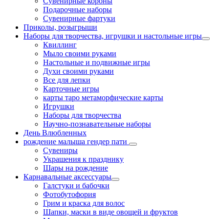
Сувенирные короны
Подарочные наборы
Сувенирные фартуки
Приколы, розыгрыши
Наборы для творчества, игрушки и настольные игры
Квиллинг
Мыло своими руками
Настольные и подвижные игры
Духи своими руками
Все для лепки
Карточные игры
карты таро метаморфические карты
Игрушки
Наборы для творчества
Научно-познавательные наборы
День Влюбленных
рождение малыша гендер пати
Сувениры
Украшения к празднику
Шары на рождение
Карнавальные аксессуары
Галстуки и бабочки
Фотобутофория
Грим и краска для волос
Шапки, маски в виде овощей и фруктов