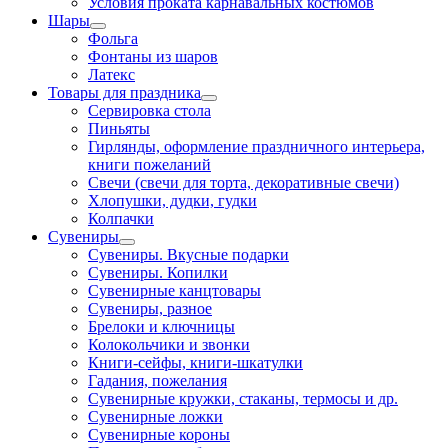
Условия проката карнавальных костюмов
Шары
Фольга
Фонтаны из шаров
Латекс
Товары для праздника
Сервировка стола
Пиньяты
Гирлянды, оформление праздничного интерьера,
книги пожеланий
Свечи (свечи для торта, декоративные свечи)
Хлопушки, дудки, гудки
Колпачки
Сувениры
Сувениры. Вкусные подарки
Сувениры. Копилки
Сувенирные канцтовары
Сувениры, разное
Брелоки и ключницы
Колокольчики и звонки
Книги-сейфы, книги-шкатулки
Гадания, пожелания
Сувенирные кружки, стаканы, термосы и др.
Сувенирные ложки
Сувенирные короны