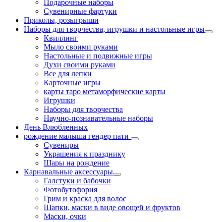
Подарочные наборы
Сувенирные фартуки
Приколы, розыгрыши
Наборы для творчества, игрушки и настольные игры
Квиллинг
Мыло своими руками
Настольные и подвижные игры
Духи своими руками
Все для лепки
Карточные игры
карты таро метаморфические карты
Игрушки
Наборы для творчества
Научно-познавательные наборы
День Влюбленных
рождение малыша гендер пати
Сувениры
Украшения к празднику
Шары на рождение
Карнавальные аксессуары
Галстуки и бабочки
Фотобутофория
Грим и краска для волос
Шапки, маски в виде овощей и фруктов
Маски, очки