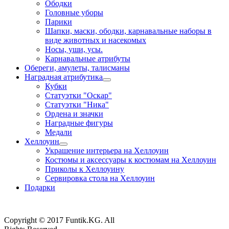
Ободки
Головные уборы
Парики
Шапки, маски, ободки, карнавальные наборы в
виде животных и насекомых
Носы, уши, усы.
Карнавальные атрибуты
Обереги, амулеты, талисманы
Наградная атрибутика
Кубки
Статуэтки "Оскар"
Статуэтки "Ника"
Ордена и значки
Наградные фигуры
Медали
Хеллоуин
Украшение интерьера на Хеллоуин
Костюмы и аксессуары к костюмам на Хеллоуин
Приколы к Хеллоуину
Сервировка стола на Хеллоуин
Подарки
Copyright © 2017 Funtik.KG. All