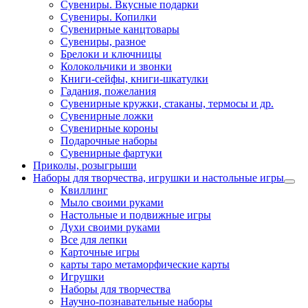
Сувениры. Вкусные подарки
Сувениры. Копилки
Сувенирные канцтовары
Сувениры, разное
Брелоки и ключницы
Колокольчики и звонки
Книги-сейфы, книги-шкатулки
Гадания, пожелания
Сувенирные кружки, стаканы, термосы и др.
Сувенирные ложки
Сувенирные короны
Подарочные наборы
Сувенирные фартуки
Приколы, розыгрыши
Наборы для творчества, игрушки и настольные игры
Квиллинг
Мыло своими руками
Настольные и подвижные игры
Духи своими руками
Все для лепки
Карточные игры
карты таро метаморфические карты
Игрушки
Наборы для творчества
Научно-познавательные наборы