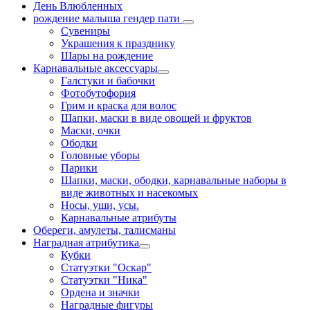
День Влюбленных
рождение малыша гендер пати
Сувениры
Украшения к празднику
Шары на рождение
Карнавальные аксессуары
Галстуки и бабочки
Фотобутофория
Грим и краска для волос
Шапки, маски в виде овощей и фруктов
Маски, очки
Ободки
Головные уборы
Парики
Шапки, маски, ободки, карнавальные наборы в
виде животных и насекомых
Носы, уши, усы.
Карнавальные атрибуты
Обереги, амулеты, талисманы
Наградная атрибутика
Кубки
Статуэтки "Оскар"
Статуэтки "Ника"
Ордена и значки
Наградные фигуры