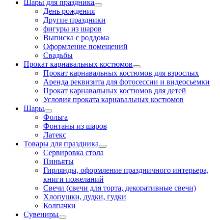
Шары для праздника
День рождения
Другие праздники
фигуры из шаров
Выписка с роддома
Оформление помещений
Свадьбы
Прокат карнавальных костюмов
Прокат карнавальных костюмов для взрослых
Аренда реквизита для фотосессии и видеосьемки
Прокат карнавальных костюмов для детей
Условия проката карнавальных костюмов
Шары
Фольга
Фонтаны из шаров
Латекс
Товары для праздника
Сервировка стола
Пиньяты
Гирлянды, оформление праздничного интерьера,
книги пожеланий
Свечи (свечи для торта, декоративные свечи)
Хлопушки, дудки, гудки
Колпачки
Сувениры