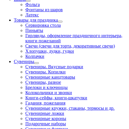
Фольга
Фонтаны из шаров
Латекс
Товары для праздника
Сервировка стола
Пиньяты
Гирлянды, оформление праздничного интерьера,
книги пожеланий
Свечи (свечи для торта, декоративные свечи)
Хлопушки, дудки, гудки
Колпачки
Сувениры
Сувениры. Вкусные подарки
Сувениры. Копилки
Сувенирные канцтовары
Сувениры, разное
Брелоки и ключницы
Колокольчики и звонки
Книги-сейфы, книги-шкатулки
Гадания, пожелания
Сувенирные кружки, стаканы, термосы и др.
Сувенирные ложки
Сувенирные короны
Подарочные наборы
Сувенирные фартуки