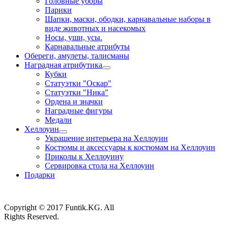
Головные уборы
Парики
Шапки, маски, ободки, карнавальные наборы в
виде животных и насекомых
Носы, уши, усы.
Карнавальные атрибуты
Обереги, амулеты, талисманы
Наградная атрибутика
Кубки
Статуэтки "Оскар"
Статуэтки "Ника"
Ордена и значки
Наградные фигуры
Медали
Хеллоуин
Украшение интерьера на Хеллоуин
Костюмы и аксессуары к костюмам на Хеллоуин
Приколы к Хеллоуину
Сервировка стола на Хеллоуин
Подарки
Copyright © 2017 Funtik.KG. All
Rights Reserved.