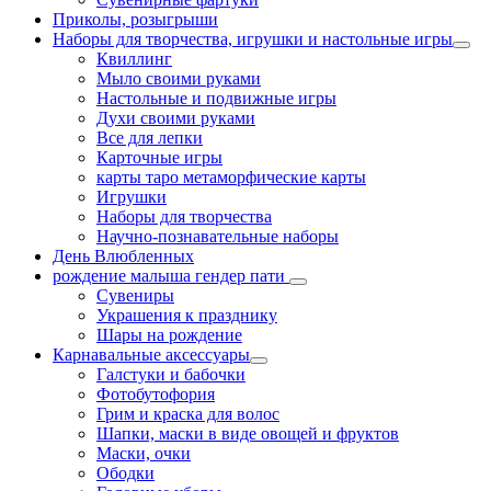
Приколы, розыгрыши
Наборы для творчества, игрушки и настольные игры
Квиллинг
Мыло своими руками
Настольные и подвижные игры
Духи своими руками
Все для лепки
Карточные игры
карты таро метаморфические карты
Игрушки
Наборы для творчества
Научно-познавательные наборы
День Влюбленных
рождение малыша гендер пати
Сувениры
Украшения к празднику
Шары на рождение
Карнавальные аксессуары
Галстуки и бабочки
Фотобутофория
Грим и краска для волос
Шапки, маски в виде овощей и фруктов
Маски, очки
Ободки