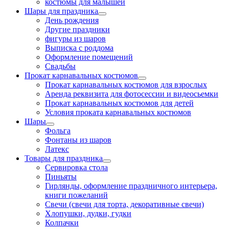
костюмы для малышей
Шары для праздника
День рождения
Другие праздники
фигуры из шаров
Выписка с роддома
Оформление помещений
Свадьбы
Прокат карнавальных костюмов
Прокат карнавальных костюмов для взрослых
Аренда реквизита для фотосессии и видеосьемки
Прокат карнавальных костюмов для детей
Условия проката карнавальных костюмов
Шары
Фольга
Фонтаны из шаров
Латекс
Товары для праздника
Сервировка стола
Пиньяты
Гирлянды, оформление праздничного интерьера,
книги пожеланий
Свечи (свечи для торта, декоративные свечи)
Хлопушки, дудки, гудки
Колпачки