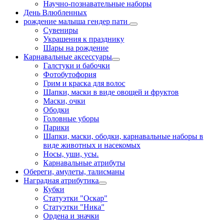
Научно-познавательные наборы
День Влюбленных
рождение малыша гендер пати
Сувениры
Украшения к празднику
Шары на рождение
Карнавальные аксессуары
Галстуки и бабочки
Фотобутофория
Грим и краска для волос
Шапки, маски в виде овощей и фруктов
Маски, очки
Ободки
Головные уборы
Парики
Шапки, маски, ободки, карнавальные наборы в
виде животных и насекомых
Носы, уши, усы.
Карнавальные атрибуты
Обереги, амулеты, талисманы
Наградная атрибутика
Кубки
Статуэтки "Оскар"
Статуэтки "Ника"
Ордена и значки