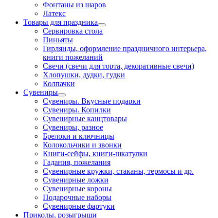
Фонтаны из шаров
Латекс
Товары для праздника
Сервировка стола
Пиньяты
Гирлянды, оформление праздничного интерьера,
книги пожеланий
Свечи (свечи для торта, декоративные свечи)
Хлопушки, дудки, гудки
Колпачки
Сувениры
Сувениры. Вкусные подарки
Сувениры. Копилки
Сувенирные канцтовары
Сувениры, разное
Брелоки и ключницы
Колокольчики и звонки
Книги-сейфы, книги-шкатулки
Гадания, пожелания
Сувенирные кружки, стаканы, термосы и др.
Сувенирные ложки
Сувенирные короны
Подарочные наборы
Сувенирные фартуки
Приколы, розыгрыши