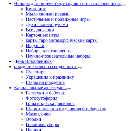
Наборы для творчества, игрушки и настольные игры
Квиллинг
Мыло своими руками
Настольные и подвижные игры
Духи своими руками
Все для лепки
Карточные игры
карты таро метаморфические карты
Игрушки
Наборы для творчества
Научно-познавательные наборы
День Влюбленных
рождение малыша гендер пати
Сувениры
Украшения к празднику
Шары на рождение
Карнавальные аксессуары
Галстуки и бабочки
Фотобутофория
Грим и краска для волос
Шапки, маски в виде овощей и фруктов
Маски, очки
Ободки
Головные уборы
Парики