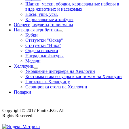
Шапки, маски, ободки, карнавальные наборы в
виде животных и насекомых
Носы, уши, усы.
Карнавальные атрибуты
Обереги, амулеты, талисманы
Наградная атрибутика
Кубки
Статуэтки "Оскар"
Статуэтки "Ника"
Ордена и значки
Наградные фигуры
Медали
Хеллоуин
Украшение интерьера на Хеллоуин
Костюмы и аксессуары к костюмам на Хеллоуин
Приколы к Хеллоуину
Сервировка стола на Хеллоуин
Подарки
Copyright © 2017 Funtik.KG. All
Rights Reserved.