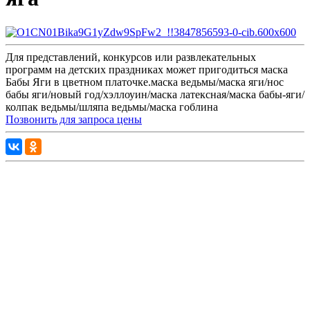
Для представлений, конкурсов или развлекательных
программ на детских праздниках может пригодиться маска
Бабы Яги в цветном платочке.маска ведьмы/маска яги/нос
бабы яги/новый год/хэллоуин/маска латексная/маска бабы-яги/
колпак ведьмы/шляпа ведьмы/маска гоблина
Позвонить для запроса цены