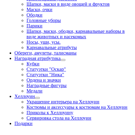
Шапки, маски в виде овощей и фруктов
Маски, очки
Ободки
Головные уборы
Парики
Шапки, маски, ободки, карнавальные наборы в
виде животных и насекомых
Носы, уши, усы.
Карнавальные атрибуты
Обереги, амулеты, талисманы
Наградная атрибутика
Кубки
Статуэтки "Оскар"
Статуэтки "Ника"
Ордена и значки
Наградные фигуры
Медали
Хеллоуин
Украшение интерьера на Хеллоуин
Костюмы и аксессуары к костюмам на Хеллоуин
Приколы к Хеллоуину
Сервировка стола на Хеллоуин
Подарки