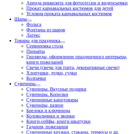
Аренда реквизита для фотосессии и видеосьемки
Прокат карнавальных костюмов для детей
Условия проката карнавальных костюмов
Шары
Фольга
Фонтаны из шаров
Латекс
Товары для праздника
Сервировка стола
Пиньяты
Гирлянды, оформление праздничного интерьера,
книги пожеланий
Свечи (свечи для торта, декоративные свечи)
Хлопушки, дудки, гудки
Колпачки
Сувениры
Сувениры. Вкусные подарки
Сувениры. Копилки
Сувенирные канцтовары
Сувениры, разное
Брелоки и ключницы
Колокольчики и звонки
Книги-сейфы, книги-шкатулки
Гадания, пожелания
Сувенирные кружки, стаканы, термосы и др.