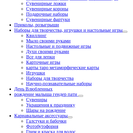
Сувенирные ложки
Сувенирные короны
Подарочные наборы
Сувенирные фартуки
Приколы, розыгрыши
Наборы для творчества, игрушки и настольные игры
Квиллинг
Мыло своими руками
Настольные и подвижные игры
Духи своими руками
Все для лепки
Карточные игры
карты таро метаморфические карты
Игрушки
Наборы для творчества
Научно-познавательные наборы
День Влюбленных
рождение малыша гендер пати
Сувениры
Украшения к празднику
Шары на рождение
Карнавальные аксессуары
Галстуки и бабочки
Фотобутофория
Грим и краска для волос